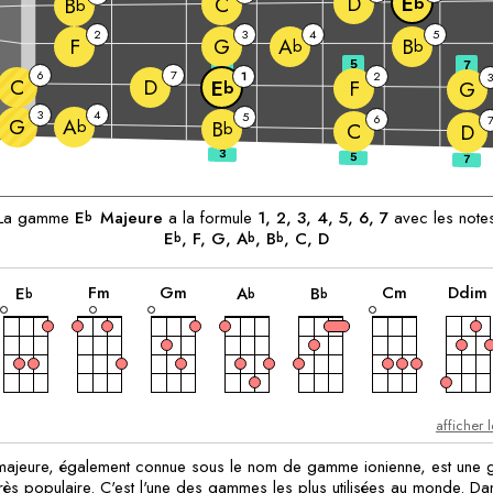
D
E
C
b
B
b
2
3
4
5
F
G
A
B
b
b
3
5
7
6
7
1
2
3
C
D
F
E
G
b
3
4
5
6
G
A
b
B
b
C
D
ants:
La gamme
E
Majeure
a la formule
1, 2, 3, 4, 5, 6, 7
avec les note
b
E
, 
F
, 
G
, 
A
, 
B
, 
C
, 
D
b
b
b
accord
accord
accord
accord
accord
accord
F
m
G
m
C
m
D
dim
E
A
B
b
b
b
afficher 
ajeure, également connue sous le nom de gamme ionienne, est une
très populaire. C'est l'une des gammes les plus utilisées au monde. Da