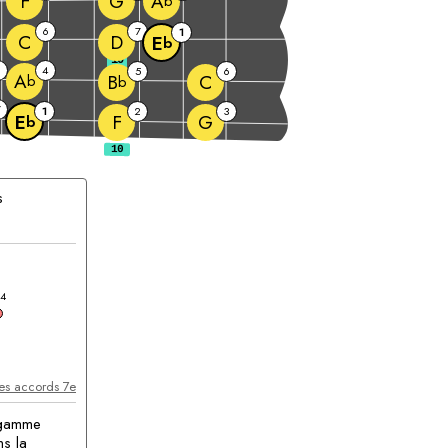
F
G
A
b
6
7
1
C
D
E
b
10
4
5
6
A
C
B
b
b
7
1
2
3
F
G
E
b
s
accord
4
les accords 7e
 gamme
ns la