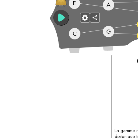
E
A
G
C
Accords
correspond
La gamme m
diatonique 