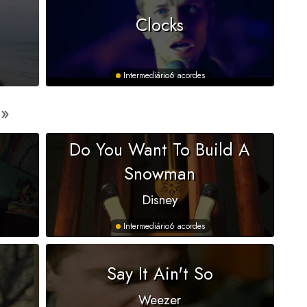
Clocks
Intermediário
6 acordes
Do You Want To Build A
Snowman
Disney
Intermediário
6 acordes
Say It Ain't So
Weezer