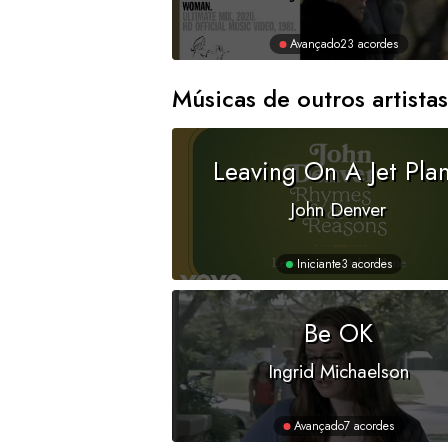
Avançado
23 acordes
Músicas de outros artistas
Leaving On A Jet Pla
John Denver
Iniciante
3 acordes
Be OK
Ingrid Michaelson
Avançado
7 acordes