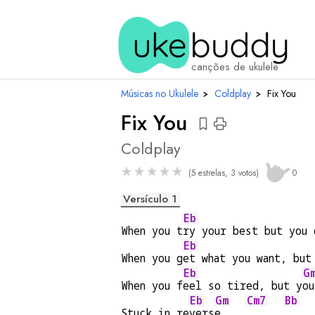
acordes
canções de ukulele
Músicas no Ukulele
›
Coldplay
›
Fix You
Fix You
Coldplay
★
★
★
★
★
(5 estrelas, 3 votos)
0
Versículo 1
Eb
When you t
ry your best but you 
Eb
When you g
et what you want, but
Eb
G
When you f
eel so tired, but y
ou
Eb
Gm
Cm7
Bb
Stuck in re
vers
e    