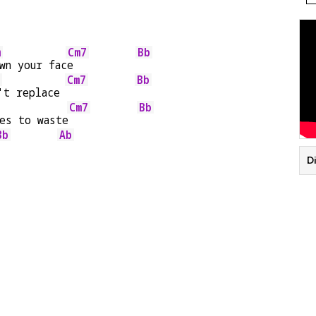
m
Cm7
Bb
wn your fac
e          
Cm7
Bb
't replace 
Cm7
Bb
es to waste
Bb
Ab
D