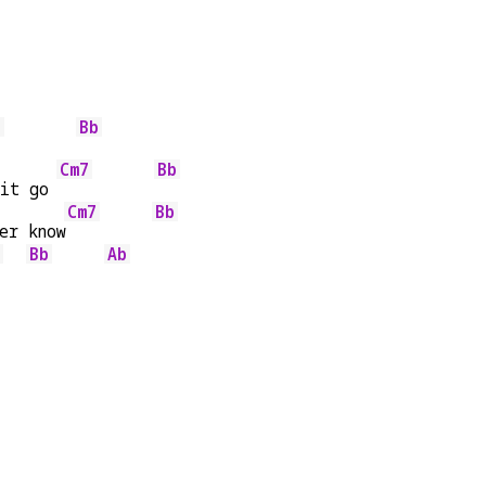
7
Bb
Cm7
Bb
it go 
Cm7
Bb
er know
Bb
Ab