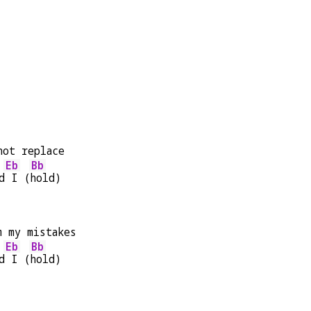
not replace
Eb
Bb
d
 I (
hold)
m my mistakes
Eb
Bb
d
 I (
hold)