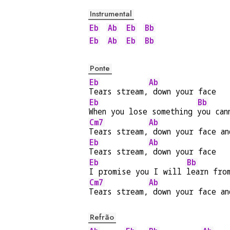
Instrumental
Eb
Ab
Eb
Bb
Eb
Ab
Eb
Bb
Ponte
Eb
Ab
Tears stream,
 down your face
Eb
Bb
When you lose something 
you can
Cm7
Ab
Tears stream,
 down your face an
Eb
Ab
Tears stream,
 down your face
Eb
Bb
I promise you I will 
learn fro
Cm7
Ab
Tears stream,
 down your face an
Refrão