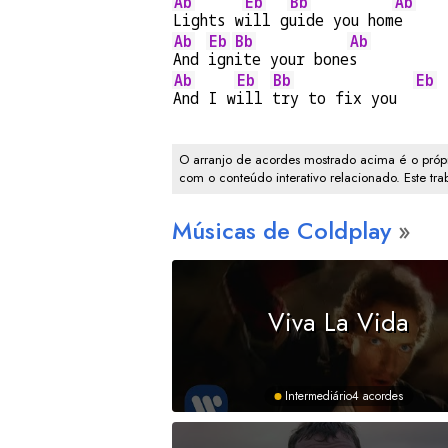
Ab
Eb
Bb
Ab
Lights w
ill g
uide you hom
e
Ab
Eb
Bb
Ab
And 
ign
ite your bone
s
Ab
Eb
Bb
Eb
And I w
ill 
try to fix you  
O arranjo de acordes mostrado acima é o própr
com o conteúdo interativo relacionado. Este tr
Músicas de Coldplay
Viva La Vida
Intermediário
4 acordes