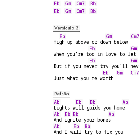
Eb
Gm
Cm7
Bb
Eb
Gm
Cm7
Bb
Versículo 3
Eb
Gm
Cm
Hi
gh up above or do
wn below 
Eb
Gm
When you're t
oo in love to l
et 
Eb
Gm
But if you ne
ver try you'll 
nev
Eb
Gm
Cm7
Just what you're w
orth 
Refrão
Ab
Eb
Bb
Ab
Lights w
ill g
uide you hom
e
Ab
Eb
Bb
Ab
And 
ign
ite your bone
s
Ab
Eb
Bb
And I w
ill 
try to fix you