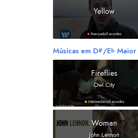
Yellow
Avançado
5 acordes
Músicas em
D
/
E
Maior
#
b
Fireflies
Owl City
Intermediário
5 acordes
Woman
John Lennon