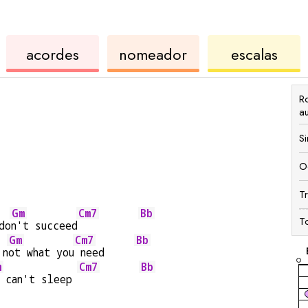
de
de
de
acordes
nomeador
escalas
ukulele
acordes
ukul
R
a
S
O
T
Gm
Cm7
Bb
T
do
n't succeed
Gm
Cm7
Bb
 n
ot what you
 need     
m
Cm7
Bb
 can't sleep 