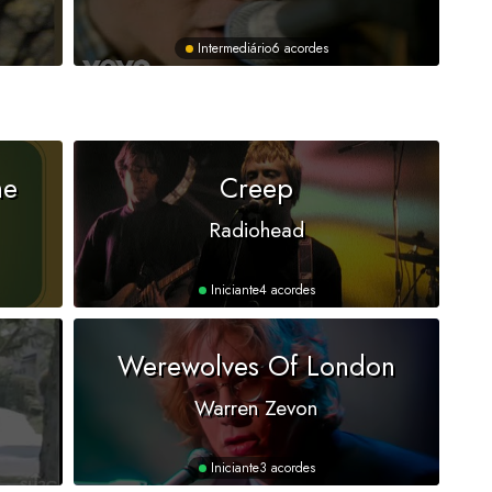
Intermediário
6 acordes
ne
Creep
Radiohead
Iniciante
4 acordes
Werewolves Of London
Warren Zevon
Iniciante
3 acordes