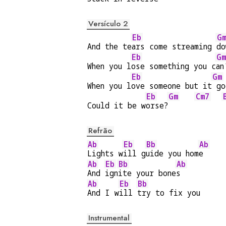
Versículo 2
Eb
G
And the te
ars come streaming 
do
Eb
Gm
When you l
ose something you c
an
Eb
Gm
When you l
ove someone but it
 go
Eb
Gm
Cm7
Could it be w
orse?
Refrão
Ab
Eb
Bb
Ab
Lights w
ill g
uide you hom
e
Ab
Eb
Bb
Ab
And 
ign
ite your bone
s
Ab
Eb
Bb
And I w
ill 
try to fix you
Instrumental