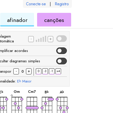
Conecte-se
|
Registro
de
de
afinador
canções
ele
ukulele
ukulele
olagem
-
+
utomática
implificar acordes
cultar diagramas simples
-
+
ranspor
0
-3
-1
+4
0
onalidade:
E
Maior
b
acorde
acorde
acorde
acorde
acorde
G
m
C
m7
E
B
A
b
b
b