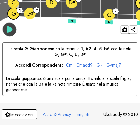
C
D
D
#
2
1
b
4
G
G
#
C
La scala
G
Giapponese
ha la formula
1, b2, 4, 5, b6
con le note
G
, 
G
, 
C
, 
D
, 
D
#
#
Accordi Corrispondenti:
C
m
C
madd9
G
G
maj7
#
#
La scala giapponese è una scala pentatonica. È simile alla scala frigia,
tranne che con la 3a e la 7a nota rimosse. È usato nella musica
giapponese.
·
Aiuto & Privacy
·
English
UkeBuddy
©
2010
Impostazioni