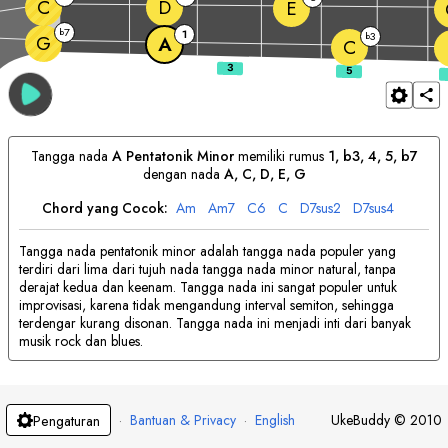
C
D
E
7
b
1
3
b
G
A
C
Tangga nada
A
Pentatonik Minor
memiliki rumus
1, b3, 4, 5, b7
dengan nada
A
, 
C
, 
D
, 
E
, 
G
Chord yang Cocok:
A
m
A
m7
C
6
C
D
7sus2
D
7sus4
Tangga nada pentatonik minor adalah tangga nada populer yang
terdiri dari lima dari tujuh nada tangga nada minor natural, tanpa
derajat kedua dan keenam. Tangga nada ini sangat populer untuk
improvisasi, karena tidak mengandung interval semiton, sehingga
terdengar kurang disonan. Tangga nada ini menjadi inti dari banyak
musik rock dan blues.
·
Bantuan & Privacy
·
English
UkeBuddy
©
2010
Pengaturan