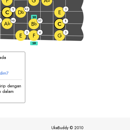
F
G
A
b
2
3
1
b
C
E
D
b
10
5
6
b
7
b
1
A
C
B
b
b
3
4
5
E
F
G
ada
dim7
irip dengan
n dalam
UkeBuddy
©
2010