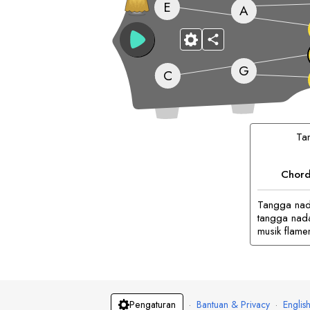
E
A
G
C
Ta
Chord
Tangga nada
tangga nada
musik flame
·
Bantuan & Privacy
·
Englis
Pengaturan