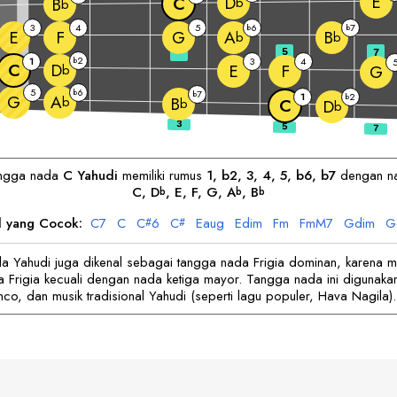
E
D
C
b
B
b
3
4
5
6
7
b
b
E
F
G
A
B
b
b
3
5
7
2
1
b
3
4
C
D
E
F
b
G
5
6
b
7
b
1
2
G
b
A
b
B
b
C
D
b
ngga nada
C
Yahudi
memiliki rumus
1, b2, 3, 4, 5, b6, b7
dengan n
C
, 
D
, 
E
, 
F
, 
G
, 
A
, 
B
b
b
b
 yang Cocok:
C
7
C
C
6
C
E
aug
E
dim
F
m
F
mM7
G
dim
G
#
#
 Yahudi juga dikenal sebagai tangga nada Frigia dominan, karena m
 Frigia kecuali dengan nada ketiga mayor. Tangga nada ini digunaka
nco, dan musik tradisional Yahudi (seperti lagu populer, Hava Nagila).
h