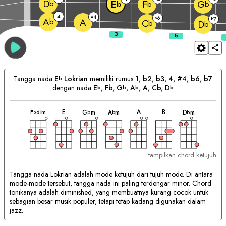
D
E
F
G
b
b
b
b
4
4
#
6
b
7
b
A
A
b
C
b
D
b
Tangga nada
E
Lokrian
memiliki rumus
1, b2, b3, 4, #4, b6, b7
b
dengan nada
E
, Fb, 
G
, 
A
, 
A
, Cb, 
D
b
b
b
b
chord
chord
chord
chord
chord
chord
chord
Chord
E
A
B
E
dim
G
m
A
m
D
m
b
b
b
b
yang
Cocok:
tampilkan chord ketujuh
Tangga nada Lokrian adalah mode ketujuh dari tujuh mode. Di antara
mode-mode tersebut, tangga nada ini paling terdengar minor. Chord
tonikanya adalah diminished, yang membuatnya kurang cocok untuk
sebagian besar musik populer, tetapi tetap kadang digunakan dalam
jazz.