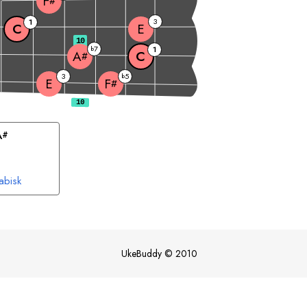
F
#
3
1
C
E
10
7
b
1
C
A
#
3
5
b
E
F
#
A
#
abisk
UkeBuddy
©
2010