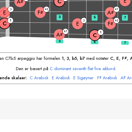
E
C
A
#
3
5
7
b
b
E
F
A
#
#
3
5
7
1
3
5
b
C
E
F
#
7
b
1
A
#
C
en
C
7b5 arpeggio har formelen
1, 3, b5, b7
med notater
C
, 
E
, 
F
, 
#
Den er basert på
C
dominant seventh flat five akkord
.
rende skalaer:
C
Arabisk
E
Arabisk
E
Sigøyner
F
Arabisk
A
Ar
#
#
A
Sigøyner
#