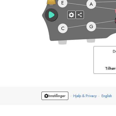
E
A
G
C
D
Tilhø
·
Hjelp & Privacy
·
English
Innstillinger