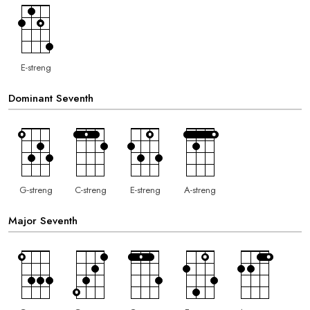
E-streng
Dominant Seventh
G-streng
C-streng
E-streng
A-streng
Major Seventh