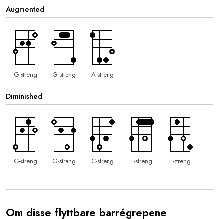
Augmented
G-streng
G-streng
A-streng
Diminished
G-streng
G-streng
C-streng
E-streng
E-streng
Om disse flyttbare barrégrepene