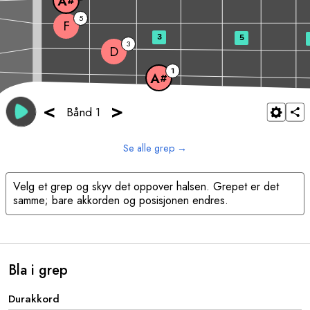
A
#
5
F
3
5
3
D
1
A
#
<
>
Bånd 1
Se alle grep
→
Velg et grep og skyv det oppover halsen. Grepet er det
samme; bare akkorden og posisjonen endres.
Bla i grep
Durakkord