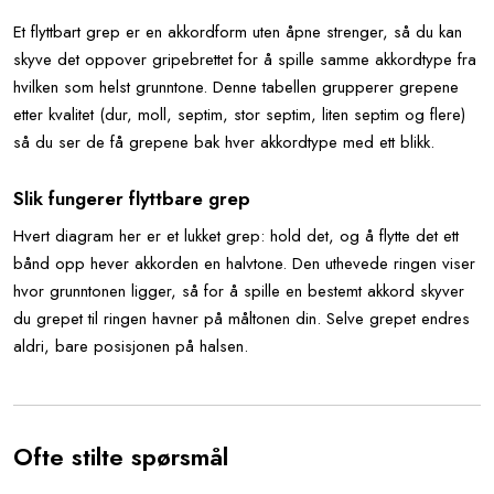
Et flyttbart grep er en akkordform uten åpne strenger, så du kan
skyve det oppover gripebrettet for å spille samme akkordtype fra
hvilken som helst grunntone. Denne tabellen grupperer grepene
etter kvalitet (dur, moll, septim, stor septim, liten septim og flere)
så du ser de få grepene bak hver akkordtype med ett blikk.
Slik fungerer flyttbare grep
Hvert diagram her er et lukket grep: hold det, og å flytte det ett
bånd opp hever akkorden en halvtone. Den uthevede ringen viser
hvor grunntonen ligger, så for å spille en bestemt akkord skyver
du grepet til ringen havner på måltonen din. Selve grepet endres
aldri, bare posisjonen på halsen.
Ofte stilte spørsmål