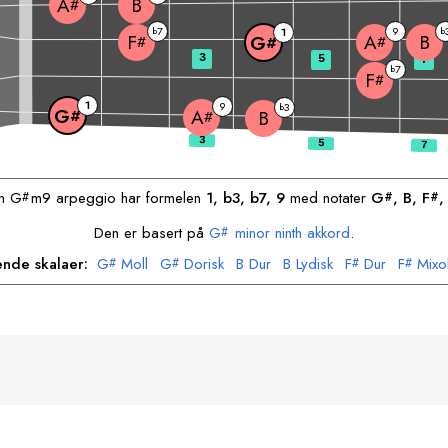
B
A
#
7
9
b
1
b
B
F
A
G
#
#
#
3
5
7
7
b
F
#
1
9
3
b
G
A
#
B
#
en
G
m9 arpeggio har formelen
1, b3, b7, 9
med notater
G
, 
B
, 
F
,
#
#
#
Den er basert på
G
minor ninth akkord
.
#
ende skalaer:
G
Moll
G
Dorisk
B
Dur
B
Lydisk
F
Dur
F
Mixo
#
#
#
#
A
Frygisk
A
Locrian
#
#