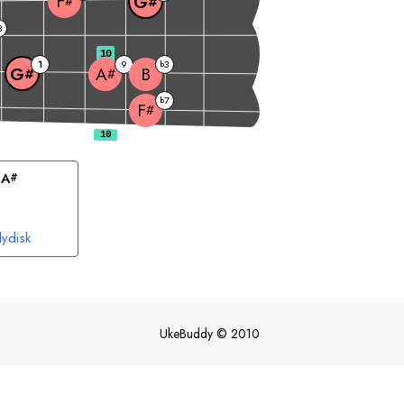
F
G
#
#
3
10
1
9
3
b
B
G
A
#
#
7
b
F
#
 
A
#
lydisk
UkeBuddy
©
2010