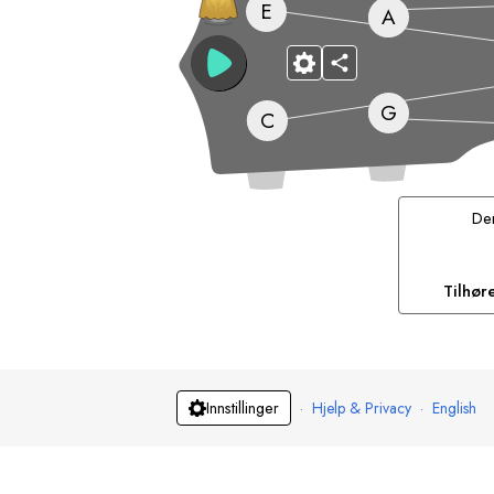
E
A
G
C
D
Tilhør
·
Hjelp & Privacy
·
English
Innstillinger