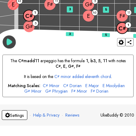
3
11
5
b
E
F
G
#
#
3
5
1
3
11
b
E
C
F
#
#
5
1
G
#
C
#
The
C
madd11
arpeggio has the formula
1, b3, 5, 11
with notes
#
C
, 
E
, 
G
, 
F
#
#
#
It is based on the
C
minor added eleventh chord
.
#
Matching Scales:
C
Minor
C
Dorian
E
Major
E
Mixolydian
#
#
G
Minor
G
Phrygian
F
Minor
F
Dorian
#
#
#
#
·
Help & Privacy
·
Reviews
UkeBuddy
©
2010
Settings