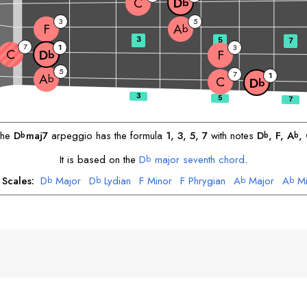
C
D
b
3
5
F
A
b
3
5
7
7
1
3
C
F
D
b
5
7
1
A
b
C
D
b
The
D
maj7
arpeggio has the formula
1, 3, 5, 7
with notes
D
, 
F
, 
A
, 
b
b
b
It is based on the
D
major seventh chord
.
b
 Scales:
D
Major
D
Lydian
F
Minor
F
Phrygian
A
Major
A
Mi
b
b
b
b
C
Phrygian
C
Locrian