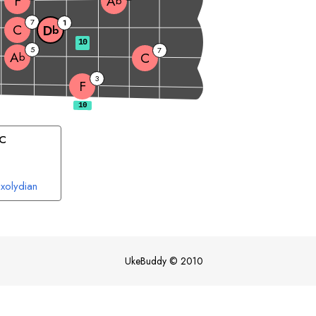
F
A
b
7
1
C
D
b
10
5
7
A
C
b
3
F
C
xolydian
UkeBuddy
©
2010