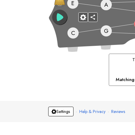
E
A
G
C
Matching
·
Help & Privacy
·
Reviews
Settings