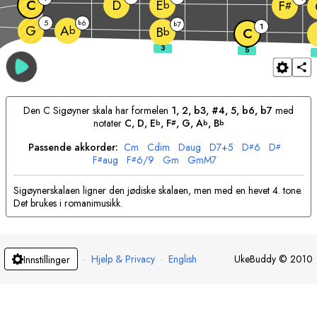
C
D
E
F
b
#
5
6
b
7
b
1
G
A
b
B
b
C
Den
C
Sigøyner skala har formelen
1, 2, b3, #4, 5, b6, b7
med
notater
C
, 
D
, 
E
, 
F
, 
G
, 
A
, 
B
b
#
b
b
Passende akkorder:
C
m
C
dim
D
aug
D
7+5
D
6
D
#
#
F
aug
F
6/9
G
m
G
mM7
#
#
Sigøynerskalaen ligner den jødiske skalaen, men med en hevet 4. tone.
Det brukes i romanimusikk.
·
Hjelp & Privacy
·
English
UkeBuddy
©
2010
Innstillinger