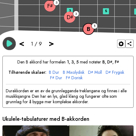
5
F
#
3
5
3
D
#
1
B
<
>
1
/
9
Den
B
akkord har formelen
1, 3, 5
med notater
B
, 
D
, 
F
#
#
Tilhørende skalaer:
B
Dur
B
Mixolydisk
D
Moll
D
Frygisk
#
#
F
Dur
F
Dorisk
#
#
Durakkorden er en av de grunnleggende treklangene og finnes i alle
musikksjangre. Den har en lys, glad klang og fungerer ofte som
grunnlag for å bygge mer komplekse akkorder.
Ukulele-tabulaturer med
B
-akkorden