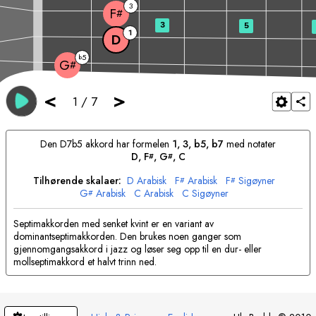
3
F
#
3
5
1
D
5
b
G
#
<
>
1
/
7
Den
D
7b5 akkord har formelen
1, 3, b5, b7
med notater
D
, 
F
, 
G
, 
C
#
#
Tilhørende skalaer:
D
Arabisk
F
Arabisk
F
Sigøyner
#
#
G
Arabisk
C
Arabisk
C
Sigøyner
#
Septimakkorden med senket kvint er en variant av
dominantseptimakkorden. Den brukes noen ganger som
gjennomgangsakkord i jazz og løser seg opp til en dur- eller
mollseptimakkord et halvt trinn ned.