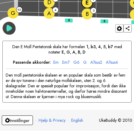
D
E
3
b
4
5
G
A
B
Den
E
Moll Pentatonisk skala har formelen
1, b3, 4, 5, b7
med
notater
E
, 
G
, 
A
, 
B
, 
D
Passende akkorder:
E
m
E
m7
G
6
G
A
7sus2
A
7sus4
Den moll pentatoniske skalaen er en populær skala som består av fem
av de syv tonene i den naturlige mollskalaen, uten 2. og 6.
skalagrader. Den er spesielt populær for improvisasjon, fordi den ikke
inneholder noen halvtoneintervaller, og derfor høres mindre dissonant
ut. Denne skalaen er kjernen i mye rock og bluesmusikk.
·
Hjelp & Privacy
·
English
UkeBuddy
©
2010
Innstillinger