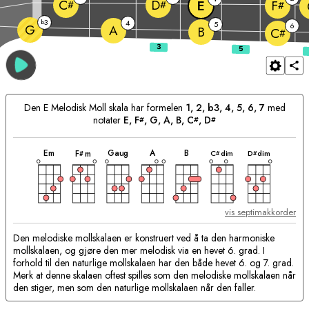
C
D
E
F
#
#
#
3
b
4
5
6
G
A
B
C
#
Den
E
Melodisk Moll skala har formelen
1, 2, b3, 4, 5, 6, 7
med
notater
E
, 
F
, 
G
, 
A
, 
B
, 
C
, 
D
#
#
#
akkord
akkord
akkord
akkord
akkord
akkord
akkord
Passende
E
m
G
aug
A
B
C
dim
D
dim
F
m
#
#
#
akkorder:
vis septimakkorder
Den melodiske mollskalaen er konstruert ved å ta den harmoniske
mollskalaen, og gjøre den mer melodisk via en hevet 6. grad. I
forhold til den naturlige mollskalaen har den både hevet 6. og 7. grad.
Merk at denne skalaen oftest spilles som den melodiske mollskalaen når
den stiger, men som den naturlige mollskalaen når den faller.