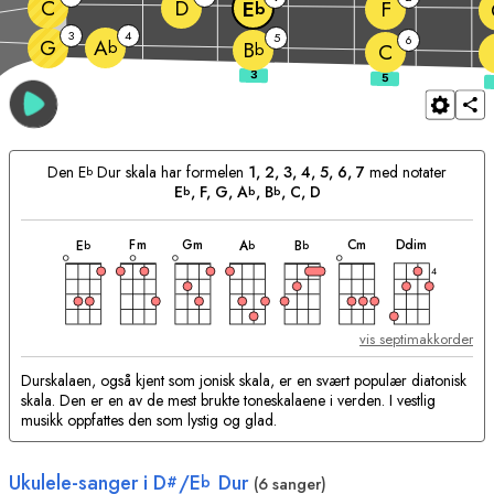
C
D
F
E
b
3
4
5
6
G
A
b
B
b
C
Den
E
Dur skala har formelen
1, 2, 3, 4, 5, 6, 7
med notater
b
E
, 
F
, 
G
, 
A
, 
B
, 
C
, 
D
b
b
b
akkord
akkord
akkord
akkord
akkord
akkord
akkord
Passende
F
m
G
m
C
m
D
dim
E
A
B
b
b
b
akkorder:
4
vis septimakkorder
Durskalaen, også kjent som jonisk skala, er en svært populær diatonisk
skala. Den er en av de mest brukte toneskalaene i verden. I vestlig
musikk oppfattes den som lystig og glad.
Ukulele-sanger i
D
/
E
Dur
#
b
(6 sanger)