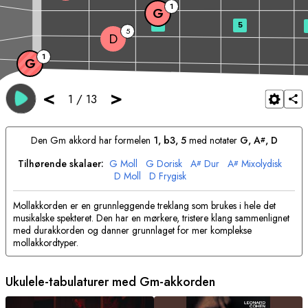
1
G
3
5
5
D
1
G
<
>
1
/
13
Den
G
m akkord har formelen
1, b3, 5
med notater
G
, 
A
, 
D
#
Tilhørende skalaer:
G
Moll
G
Dorisk
A
Dur
A
Mixolydisk
#
#
D
Moll
D
Frygisk
Mollakkorden er en grunnleggende treklang som brukes i hele det
musikalske spekteret. Den har en mørkere, tristere klang sammenlignet
med durakkorden og danner grunnlaget for mer komplekse
mollakkordtyper.
Ukulele-tabulaturer med
G
m-akkorden