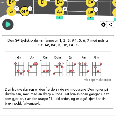
D
B
D
E
#
#
#
7
1
2
3
G
G
A
#
#
B
#
Den
G
Lydisk skala har formelen
1, 2, 3, #4, 5, 6, 7
med notater
#
G
, 
A
, B#, 
D
, 
D
, E#, 
G
#
#
#
akkord
akkord
akkord
akkord
akkord
akkord
akkord
Passende
C
m
D
dim
F
m
G
m
G
A
D
#
#
#
akkorder:
4
vis septimakkorder
Den lydiske skalaen er den fjerde av de syv modusene. Den ligner på
durskalaen, men med en skarp 4. tone. Det brukes noen ganger i jazz
som gjør bruk av den skarpe 11. i akkorder, og er også kjent for sin
bruk i polsk folkemusikk.