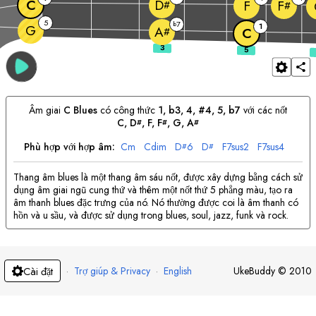
C
D
F
F
#
#
5
7
b
1
G
A
#
C
Âm giai
C
Blues
có công thức
1, b3, 4, #4, 5, b7
với các nốt
C
, 
D
, 
F
, 
F
, 
G
, 
A
#
#
#
Phù hợp với hợp âm:
C
m
C
dim
D
6
D
F
7sus2
F
7sus4
#
#
Thang âm blues là một thang âm sáu nốt, được xây dựng bằng cách sử
dụng âm giai ngũ cung thứ và thêm một nốt thứ 5 phẳng màu, tạo ra
âm thanh blues đặc trưng của nó. Nó thường được coi là âm thanh có
hồn và u sầu, và được sử dụng trong blues, soul, jazz, funk và rock.
·
Trợ giúp & Privacy
·
English
UkeBuddy
©
2010
Cài đặt