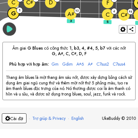
C
D
C
F
#
1
3
b
4
4
G
#
A
#
C
C
#
Âm giai
G
Blues
có công thức
1, b3, 4, #4, 5, b7
với các nốt
G
, 
A
, 
C
, 
C
, 
D
, 
F
#
#
Phù hợp với hợp âm:
G
m
G
dim
A
6
A
C
7sus2
C
7sus4
#
#
Thang âm blues là một thang âm sáu nốt, được xây dựng bằng cách sử
dụng âm giai ngũ cung thứ và thêm một nốt thứ 5 phẳng màu, tạo ra
âm thanh blues đặc trưng của nó. Nó thường được coi là âm thanh có
hồn và u sầu, và được sử dụng trong blues, soul, jazz, funk và rock.
·
Trợ giúp & Privacy
·
English
UkeBuddy
©
2010
Cài đặt