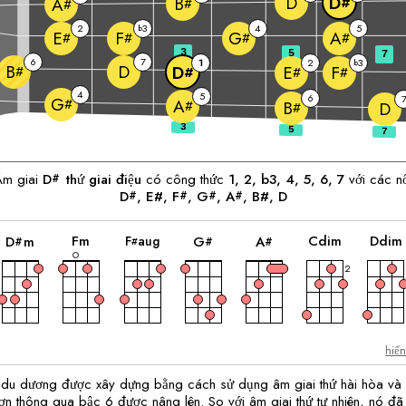
D
D
B
#
A
#
#
2
3
4
5
b
E
F
G
A
#
#
#
#
3
5
7
6
7
1
2
3
b
D
B
D
E
F
#
#
#
#
4
5
6
G
#
A
#
B
D
#
Âm giai
D
thứ giai điệu
có công thức
1, 2, b3, 4, 5, 6, 7
với các nố
#
D
, E#, 
F
, 
G
, 
A
, B#, 
D
#
#
#
#
hợp
hợp
hợp
hợp
hợp
hợp
âm
âm
âm
âm
âm
âm
F
m
C
dim
D
dim
F
aug
D
m
G
A
#
#
#
#
2
hiể
ứ du dương được xây dựng bằng cách sử dụng âm giai thứ hài hòa và
n thông qua bậc 6 được nâng lên. So với âm giai thứ tự nhiên, nó đã