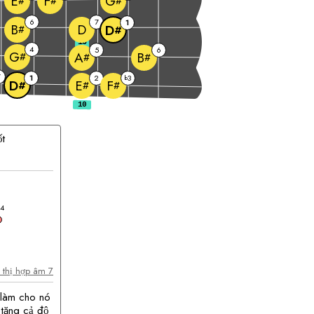
E
F
G
#
#
#
6
7
1
D
B
D
#
#
10
4
5
6
G
A
B
#
#
#
7
1
2
3
b
D
E
F
#
#
#
t
hợp
âm
4
n thị hợp âm 7
 làm cho nó
 tăng cả độ