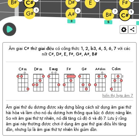
B
D
E
C
F
#
#
#
#
5
6
7
1
G
#
A
#
B
#
C
#
Âm giai
C
thứ giai điệu
có công thức
1, 2, b3, 4, 5, 6, 7
với các
#
nốt
C
, 
D
, 
E
, 
F
, 
G
, 
A
, B#
#
#
#
#
#
hợp
hợp
hợp
hợp
hợp
hợp
hợp
Phù
âm
âm
âm
âm
âm
âm
âm
E
aug
C
dim
A
dim
C
m
D
m
F
G
#
#
#
#
#
hợp
với
2
hợp
âm:
hiển thị hợp âm 7
Âm giai thứ du dương được xây dựng bằng cách sử dụng âm giai thứ
hài hòa và làm cho nó du dương hơn thông qua bậc 6 được nâng lên.
So với âm giai thứ tự nhiên, nó đã tăng cả độ 6 và độ 7. Lưu ý rằng
âm giai này thường được chơi ở dạng âm giai thứ giai điệu khi tăng
dần, nhưng lại là âm giai thứ tự nhiên khi giảm dần.