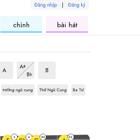
Đăng nhập
|
Đăng ký
ele
ukulele
ukulele
chỉnh
bài hát
Ả
Ả
Ả
A
#
ập
Rập
Rập
Ả
A
B
B
b
âm
âm
Rập
âm
Db
âm
Db
âm
Db
âm
giai
âm
iai
giai
giai
giai
giai
giai
trưởng ngũ cung
Thứ Ngũ Cung
Ba Tư
3
4
4
6
#
b