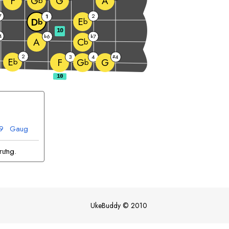
F
G
A
G
b
7
2
1
E
D
b
b
10
4
6
7
b
b
A
C
b
2
3
4
4
#
E
F
G
G
b
b
9
G
aug
rưng.
UkeBuddy
©
2010