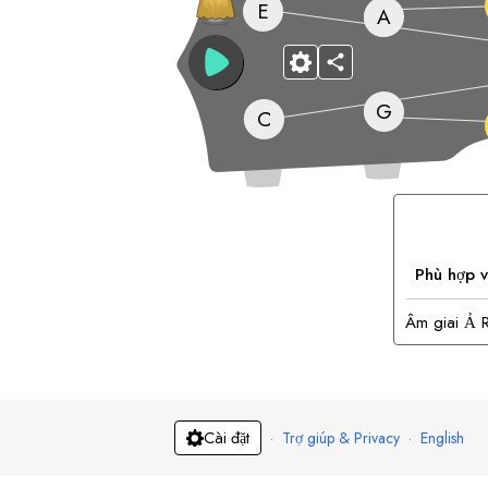
E
A
G
C
Phù hợp 
Âm giai Ả 
·
Trợ giúp & Privacy
·
English
Cài đặt