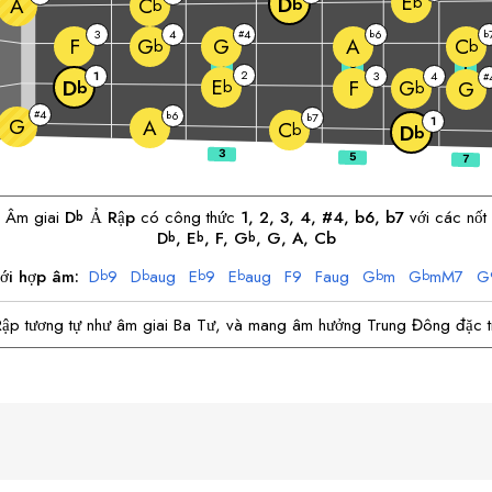
E
b
D
A
C
b
b
3
4
4
6
#
b
b
F
G
A
G
C
b
b
3
5
7
2
1
3
4
#
E
F
D
G
b
G
b
b
4
#
6
b
7
b
G
1
A
C
b
D
b
Âm giai
D
Ả Rập
có công thức
1, 2, 3, 4, #4, b6, b7
với các nốt
b
D
, 
E
, 
F
, 
G
, 
G
, 
A
, Cb
b
b
b
với hợp âm:
D
9
D
aug
E
9
E
aug
F
9
F
aug
G
m
G
mM7
G
b
b
b
b
b
b
Rập tương tự như âm giai Ba Tư, và mang âm hưởng Trung Đông đặc t