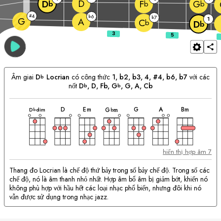
D
D
F
G
b
b
b
4
#
6
b
7
b
G
1
A
C
b
D
b
Âm giai
D
Locrian
có công thức
1, b2, b3, 4, #4, b6, b7
với các
b
nốt
D
, 
D
, Fb, 
G
, 
G
, 
A
, Cb
b
b
hợp
hợp
hợp
hợp
hợp
hợp
hợp
Phù
âm
âm
âm
âm
âm
âm
âm
D
E
m
G
A
B
m
D
dim
G
m
b
b
hợp
với
hợp
âm:
hiển thị hợp âm 7
Thang đo Locrian là chế độ thứ bảy trong số bảy chế độ. Trong số các
chế độ, nó là âm thanh nhỏ nhất. Hợp âm bổ âm bị giảm bớt, khiến nó
không phù hợp với hầu hết các loại nhạc phổ biến, nhưng đôi khi nó
vẫn được sử dụng trong nhạc jazz.