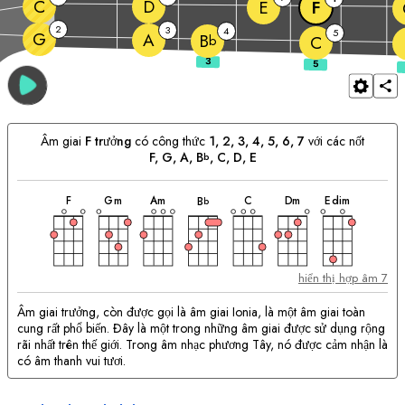
C
D
E
F
2
3
4
5
G
A
B
b
C
Âm giai
F
trưởng
có công thức
1, 2, 3, 4, 5, 6, 7
với các nốt
F
, 
G
, 
A
, 
B
, 
C
, 
D
, 
E
b
hợp
hợp
hợp
hợp
hợp
hợp
hợp
Phù
âm
âm
âm
âm
âm
âm
âm
F
G
m
A
m
C
D
m
E
dim
B
b
hợp
với
hợp
âm:
hiển thị hợp âm 7
Âm giai trưởng, còn được gọi là âm giai Ionia, là một âm giai toàn
cung rất phổ biến. Đây là một trong những âm giai được sử dụng rộng
rãi nhất trên thế giới. Trong âm nhạc phương Tây, nó được cảm nhận là
có âm thanh vui tươi.