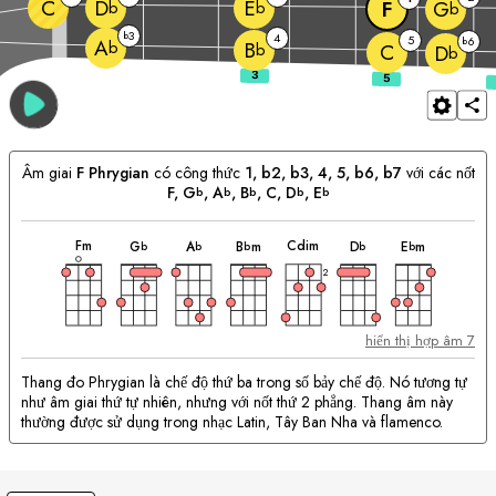
C
D
E
F
G
b
b
b
3
b
4
5
6
b
A
b
B
b
C
D
b
Âm giai
F
Phrygian
có công thức
1, b2, b3, 4, 5, b6, b7
với các nốt
F
, 
G
, 
A
, 
B
, 
C
, 
D
, 
E
b
b
b
b
b
hợp
hợp
hợp
hợp
hợp
hợp
hợp
Phù
âm
âm
âm
âm
âm
âm
âm
F
m
C
dim
G
A
B
m
D
E
m
b
b
b
b
b
hợp
với
2
hợp
âm:
hiển thị hợp âm 7
Thang đo Phrygian là chế độ thứ ba trong số bảy chế độ. Nó tương tự
như âm giai thứ tự nhiên, nhưng với nốt thứ 2 phẳng. Thang âm này
thường được sử dụng trong nhạc Latin, Tây Ban Nha và flamenco.