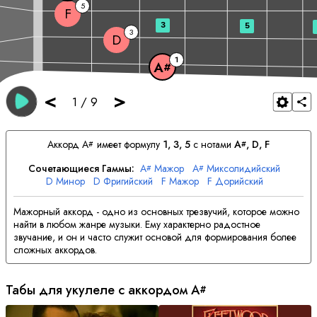
5
F
3
5
3
D
1
A
#
<
>
1
/
9
Аккорд
A
имеет формулу
1, 3, 5
с нотами
A
, 
D
, 
F
#
#
Сочетающиеся Гаммы:
A
Мажор
A
Миксолидийский
#
#
D
Минор
D
Фригийский
F
Мажор
F
Дорийский
Мажорный аккорд - одно из основных трезвучий, которое можно
найти в любом жанре музыки. Ему характерно радостное
звучание, и он и часто служит основой для формирования более
сложных аккордов.
Табы для укулеле с аккордом
A
#