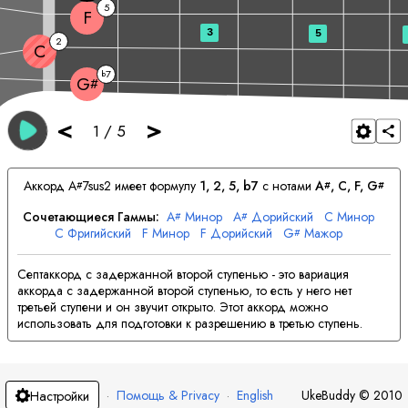
5
F
3
5
2
C
7
b
G
#
<
>
1
/
5
Аккорд
A
7sus2 имеет формулу
1, 2, 5, b7
с нотами
A
, 
C
, 
F
, 
G
#
#
#
Сочетающиеся Гаммы:
A
Минор
A
Дорийский
C
Минор
#
#
C
Фригийский
F
Минор
F
Дорийский
G
Мажор
#
G
Миксолидийский
#
Септаккорд с задержанной второй ступенью - это вариация
аккорда с задержанной второй ступенью, то есть у него нет
третьей ступени и он звучит открыто. Этот аккорд можно
использовать для подготовки к разрешению в третью ступень.
·
Помощь & Privacy
·
English
UkeBuddy
©
2010
Настройки