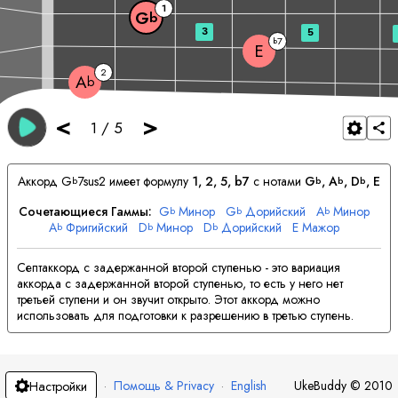
1
G
b
3
5
7
b
E
2
A
b
<
>
1
/
5
Аккорд
G
7sus2 имеет формулу
1, 2, 5, b7
с нотами
G
, 
A
, 
D
, 
E
b
b
b
b
Сочетающиеся Гаммы:
G
Минор
G
Дорийский
A
Минор
b
b
b
A
Фригийский
D
Минор
D
Дорийский
E
Мажор
b
b
b
E
Миксолидийский
Септаккорд с задержанной второй ступенью - это вариация
аккорда с задержанной второй ступенью, то есть у него нет
третьей ступени и он звучит открыто. Этот аккорд можно
использовать для подготовки к разрешению в третью ступень.
·
Помощь & Privacy
·
English
UkeBuddy
©
2010
Настройки