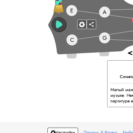
E
A
G
C
<
Сочет
Малый мажо
музыке. Не
партитуре 
·
Помощь & Privacy
·
Engli
Настройки