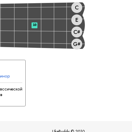
C
E
10
C
#
G
#
Минор
лассической
 в
UkeBuddy
©
2010