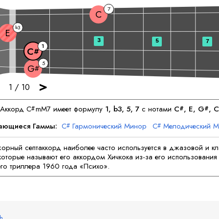
7
C
3
b
E
3
5
7
1
C
#
5
G
#
>
1
/
10
Аккорд
C
mM7 имеет формулу
1, b3, 5, 7
с нотами
C
, 
E
, 
G
, 
C
#
#
#
ающиеся Гаммы:
C
Гармонический Минор
C
Мелодический 
#
#
G
Персидский
G
Индийский
C
Персидский
C
Еврейский
#
#
рный септаккорд наиболее часто используется в джазовой и к
которые называют его аккордом Хичкока из-за его использования
его триллера 1960 года «Психо».
sh