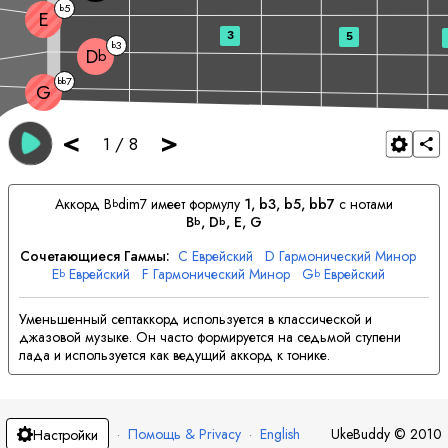
5
b
E
3
5
3
b
D
b
7
bb
G
<
>
1
/
8
Аккорд
B
dim7 имеет формулу
1, b3, b5, bb7
с нотами
b
B
, 
D
, 
E
, 
G
b
b
Сочетающиеся Гаммы:
C
Еврейский
D
Гармонический Минор
E
Еврейский
F
Гармонический Минор
G
Еврейский
b
b
A
Гармонический Минор
A
Еврейский
b
B
Гармонический Минор
Уменьшенный септаккорд используется в классической и
джазовой музыке. Он часто формируется на седьмой ступени
лада и используется как ведущий аккорд к тонике.
·
Помощь & Privacy
·
English
UkeBuddy
©
2010
Настройки