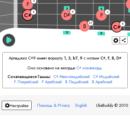
3
F
3
5
9
1
3
D
F
C
#
#
7
b
1
B
C
#
Арпеджио
C
9 имеет формулу
1, 3, b7, 9
с нотами
C
, 
F
, 
B
, 
D
#
#
#
Оно основано на аккорде
C
нонаккорд
.
#
Сочетающиеся Гаммы:
C
Миксолидийский
C
Индийский
#
#
F
Локрийский
F
Арабский
B
Лидийский
B
Арабский
D
Минор
D
Индийский
#
#
·
Помощь & Privacy
·
English
UkeBuddy
©
2010
Настройки