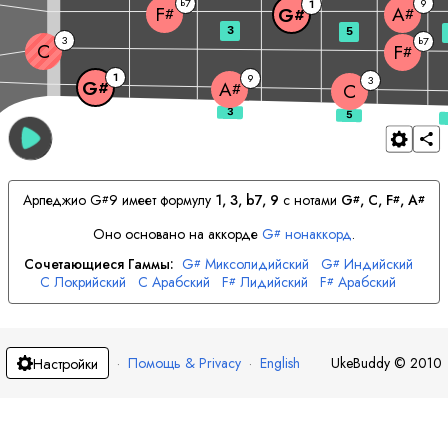
7
9
b
1
F
A
G
#
#
#
3
5
3
7
b
C
F
#
1
9
3
G
A
#
#
C
Арпеджио
G
9 имеет формулу
1, 3, b7, 9
с нотами
G
, 
C
, 
F
, 
A
#
#
#
#
Оно основано на аккорде
G
нонаккорд
.
#
Сочетающиеся Гаммы:
G
Миксолидийский
G
Индийский
#
#
C
Локрийский
C
Арабский
F
Лидийский
F
Арабский
#
#
A
Минор
A
Индийский
#
#
·
Помощь & Privacy
·
English
UkeBuddy
©
2010
Настройки