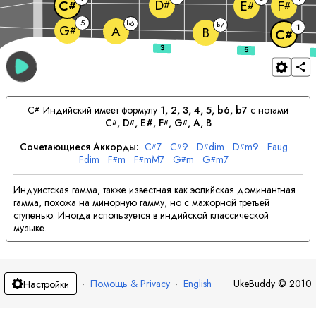
D
C
E
F
#
#
#
#
5
6
b
7
b
1
G
A
#
B
C
#
C
Индийский имеет формулу
1, 2, 3, 4, 5, b6, b7
с нотами
#
C
, 
D
, E#, 
F
, 
G
, 
A
, 
B
#
#
#
#
Сочетающиеся Аккорды:
C
7
C
9
D
dim
D
m9
F
aug
#
#
#
#
F
dim
F
m
F
mM7
G
m
G
m7
#
#
#
#
Индуистская гамма, также известная как эолийская доминантная
гамма, похожа на минорную гамму, но с мажорной третьей
ступенью. Иногда используется в индийской классической
музыке.
·
Помощь & Privacy
·
English
UkeBuddy
©
2010
Настройки