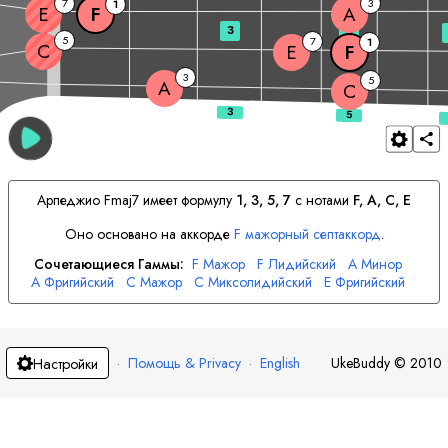
7
3
1
E
F
A
3
5
5
7
1
C
E
F
3
5
A
C
Арпеджио
F
maj7 имеет формулу
1, 3, 5, 7
с нотами
F
, 
A
, 
C
, 
E
Оно основано на аккорде
F
мажорный септаккорд
.
Сочетающиеся Гаммы:
F
Мажор
F
Лидийский
A
Минор
A
Фригийский
C
Мажор
C
Миксолидийский
E
Фригийский
E
Локрийский
·
Помощь & Privacy
·
English
UkeBuddy
©
2010
Настройки