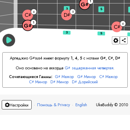
1
G
#
3
5
4
5
C
D
#
#
1
4
G
#
C
#
Арпеджио
G
sus4 имеет формулу
1, 4, 5
с нотами
G
, 
C
, 
D
#
#
#
#
Оно основано на аккорде
G
задержанная четвертая
.
#
Сочетающиеся Гаммы:
G
Мажор
G
Минор
C
Мажор
#
#
#
C
Минор
D
Минор
D
Дорийский
#
#
#
·
Помощь & Privacy
·
English
UkeBuddy
©
2010
Настройки