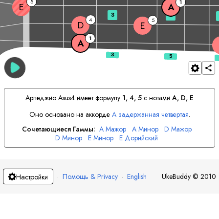
5
1
E
A
3
5
4
5
D
E
1
A
Арпеджио
A
sus4 имеет формулу
1, 4, 5
с нотами
A
, 
D
, 
E
Оно основано на аккорде
A
задержанная четвертая
.
Сочетающиеся Гаммы:
A
Мажор
A
Минор
D
Мажор
D
Минор
E
Минор
E
Дорийский
·
Помощь & Privacy
·
English
UkeBuddy
©
2010
Настройки