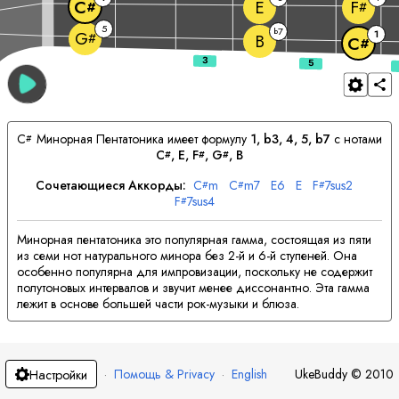
E
C
F
#
#
5
7
b
1
G
#
B
C
#
C
Минорная Пентатоника имеет формулу
1, b3, 4, 5, b7
с нотами
#
C
, 
E
, 
F
, 
G
, 
B
#
#
#
Сочетающиеся Аккорды:
C
m
C
m7
E
6
E
F
7sus2
#
#
#
F
7sus4
#
Минорная пентатоника это популярная гамма, состоящая из пяти
из семи нот натурального минора без 2-й и 6-й ступеней. Она
особенно популярна для импровизации, поскольку не содержит
полутоновых интервалов и звучит менее диссонантно. Эта гамма
лежит в основе большей части рок-музыки и блюза.
·
Помощь & Privacy
·
English
UkeBuddy
©
2010
Настройки