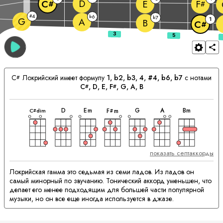
D
E
C
F
#
#
4
#
6
b
7
b
G
1
A
B
C
#
C
Локрийский имеет формулу
1, b2, b3, 4, #4, b6, b7
с нотами
#
C
, 
D
, 
E
, 
F
, 
G
, 
A
, 
B
#
#
аккорд
аккорд
аккорд
аккорд
аккорд
аккорд
аккорд
Сочетающиеся
D
E
m
G
A
B
m
C
dim
F
m
#
#
Аккорды:
показать септаккорды
Локрийская гамма это седьмая из семи ладов. Из ладов он
самый минорный по звучанию. Тонический аккорд уменьшен, что
делает его менее подходящим для большей части популярной
музыки, но он все еще иногда используется в джазе.