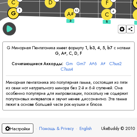
C
D
F
1
3
b
4
G
A
#
C
G
Минорная Пентатоника имеет формулу
1, b3, 4, 5, b7
с нотами
G
, 
A
, 
C
, 
D
, 
F
#
Сочетающиеся Аккорды:
G
m
G
m7
A
6
A
C
7sus2
#
#
C
7sus4
Минорная пентатоника это популярная гамма, состоящая из пяти
из семи нот натурального минора без 2-й и 6-й ступеней. Она
особенно популярна для импровизации, поскольку не содержит
полутоновых интервалов и звучит менее диссонантно. Эта гамма
лежит в основе большей части рок-музыки и блюза.
·
Помощь & Privacy
·
English
UkeBuddy
©
2010
Настройки