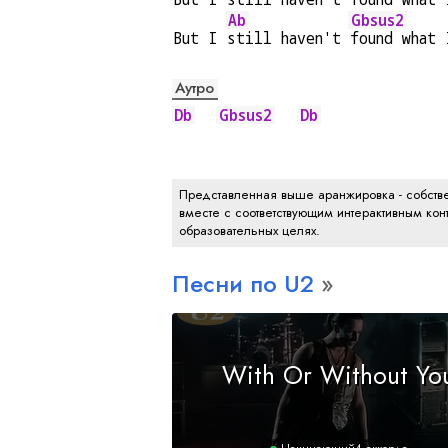
Ab
Gbsus2
But I 
still haven't 
found what 
Аутро
Db
Gbsus2
Db
Представленная выше аранжировка - собстве
вместе с соответствующим интерактивным конт
образовательных целях.
Песни по U2
With Or Without Yo