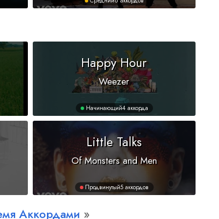
Средний
6 аккордов
Happy Hour
Weezer
Начинающий
4 аккорда
Little Talks
Of Monsters and Men
Продвинутый
5 аккордов
ремя Аккордами