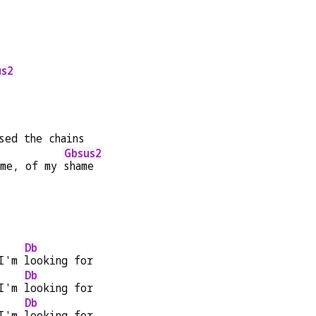
us2
sed the chains
Gbsus2
ame, of my 
shame
Db
I'm 
looking for
Db
I'm 
looking for
Db
I'm 
looking for