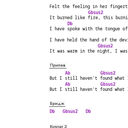
Felt the feeling in her fingert
Gbsus2
It burned like 
fire, this burni
Db
I have 
spoke with the tongue of
I have held the hand of the dev
Gbsus2
It was warm in the 
night, I was
Припев
Ab
Gbsus2
But I 
still haven't 
found what 
Ab
Gbsus2
But I 
still haven't 
found what 
Бридж
Db
Gbsus2
Db
Куплет 3