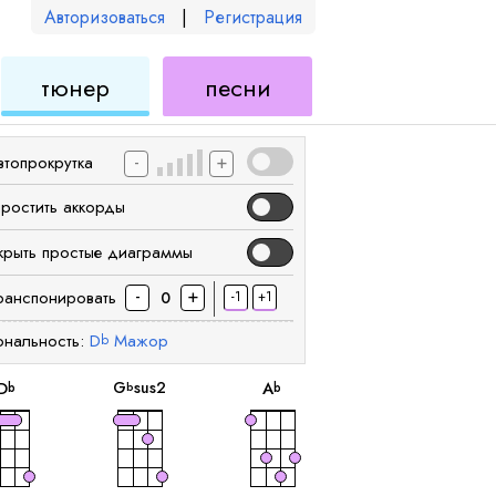
Авторизоваться
|
Регистрация
для
для
тюнер
песни
еле
укулеле
укулеле
-
+
втопрокрутка
простить аккорды
крыть простые диаграммы
-
+
ранспонировать
-1
+1
0
ональность:
D
Мажор
b
аккорд
аккорд
аккорд
G
sus2
D
A
b
b
b