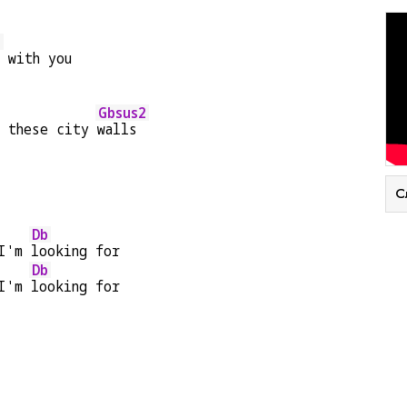
b
 with you
Gbsus2
, these city 
walls
С
Db
I'm 
looking for
Db
I'm 
looking for