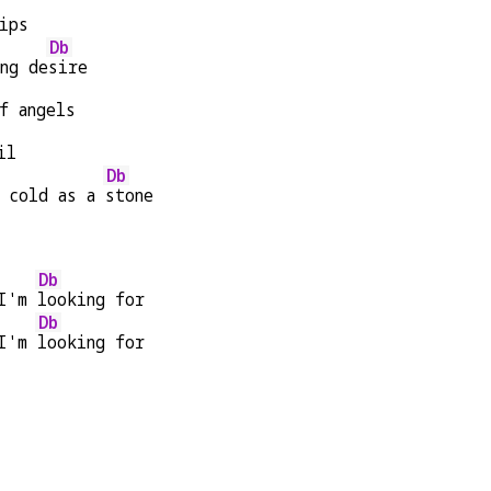
ips
Db
ng de
sire
f angels
il
Db
 cold as a 
stone
Db
I'm 
looking for
Db
I'm 
looking for