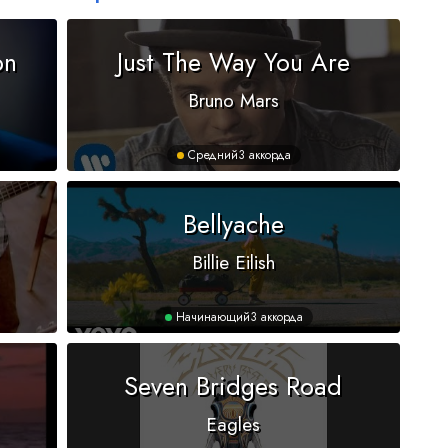
on
Just The Way You Are
Bruno Mars
Средний
3 аккорда
Bellyache
Billie Eilish
Начинающий
3 аккорда
Seven Bridges Road
Eagles