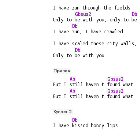
I have run through the fields
Gbsus2
D
Only to 
be with you, only to 
be
Db
I have 
run, I have crawled
I have scaled these city walls
Db
Only to 
be with you
Припев
Ab
Gbsus2
But I 
still haven't 
found what 
Ab
Gbsus2
But I 
still haven't 
found what 
Куплет 2
Db
I have 
kissed honey lips