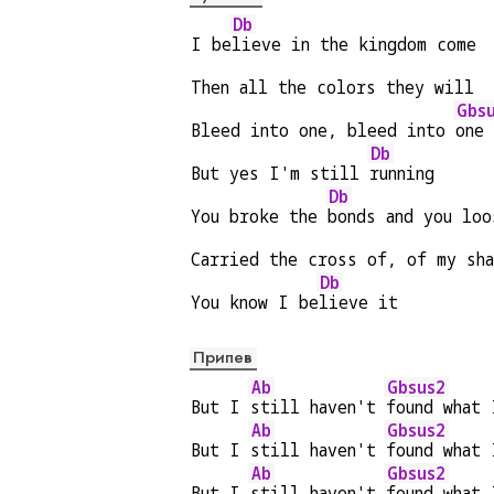
Db
I be
lieve in the kingdom come
Then all the colors they will
Gbs
Bleed into one, bleed into 
one
Db
But yes I'm still 
running
Db
You broke the 
bonds and you loo
Carried the cross of, of my sh
Db
You know I be
lieve it
Припев
Ab
Gbsus2
But I 
still haven't 
found what 
Ab
Gbsus2
But I 
still haven't 
found what 
Ab
Gbsus2
But I 
still haven't 
found what 