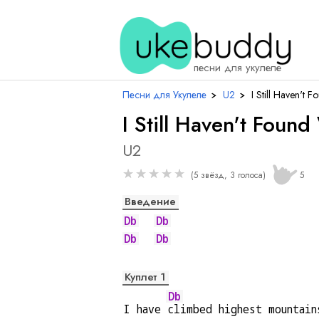
песни для укулеле
Песни для Укулеле
›
U2
›
I Still Haven't 
I Still Haven't Foun
U2
★
★
★
★
★
(5 звёзд, 3 голоса)
5
Введение
Db
Db
Db
Db
Куплет 1
Db
I have 
climbed highest mountain