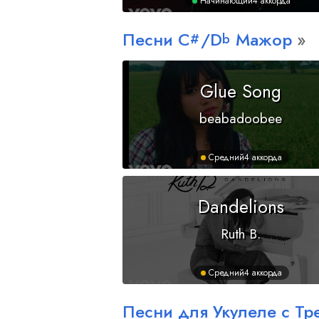
Начинающий
4 аккорда
Песни
C
/
D
Мажор
#
b
Glue Song
beabadoobee
Средний
4 аккорда
Dandelions
Ruth B.
Средний
4 аккорда
Песни для Укулеле с Т