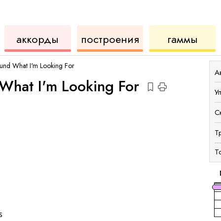
аккорды
для
инструмент
аккордов
для
аккорды
построения
гаммы
укулеле
для
укул
Found What I'm Looking For
А
d What I'm Looking For
У
С
Т
Т
s