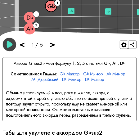
1
G
b
3
5
5
D
b
2
A
b
<
>
1
/
5
Аккорд
G
sus2 имеет формулу
1, 2, 5
с нотами
G
, 
A
, 
D
b
b
b
b
Сочетающиеся Гаммы:
G
Мажор
G
Минор
A
Минор
b
b
b
A
Дорийский
D
Мажор
D
Минор
b
b
b
Обычно используемый в поп, роке и джазе, аккорд с
задержанной второй ступенью обычно не имеет третьей ступени и
поэтому звучит открыто, поскольку ему не хватает минорной или
мажорной тональности. Он может выступать в качестве
подготовительного аккорда перед разрешением в третью ступень.
Табы для укулеле с аккордом
G
sus2
b