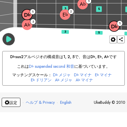
5
A
b
3
5
2
1
E
D
b
b
5
1
A
b
D
b
D
sus2
アルペジオの構成音は
1, 2, 5
で、音は
D
, 
E
, 
A
です
b
b
b
b
これは
D
suspended second 和音
に基づいています。
b
マッチングスケール：
D
メジャ
D
マイナ
E
マイナ
b
b
b
E
ドリアン
A
メジャ
A
マイナ
b
b
b
·
ヘルプ & Privacy
·
English
UkeBuddy
©
2010
設定