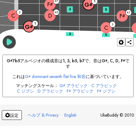
7
b
1
F
G
#
#
3
5
3
5
b
7
b
C
D
F
#
1
3
G
#
C
G
7b5
アルペジオの構成音は
1, 3, b5, b7
で、音は
G
, 
C
, 
D
, 
F
で
#
#
#
す
これは
G
dominant seventh flat five 和音
に基づいています。
#
マッチングスケール：
G
アラビック
C
アラビック
#
C
ジプシ
D
アラビック
F
アラビック
F
ジプシ
#
#
·
ヘルプ & Privacy
·
English
UkeBuddy
©
2010
設定