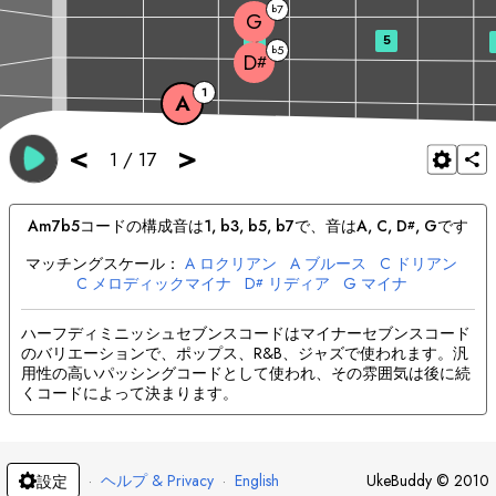
7
b
G
3
5
5
b
D
#
1
A
<
>
1
/
17
A
m7b5
コードの構成音は
1, b3, b5, b7
で、音は
A
, 
C
, 
D
, 
G
です
#
マッチングスケール：
A
ロクリアン
A
ブルース
C
ドリアン
C
メロディックマイナ
D
リディア
G
マイナ
#
G
ハーモニックマイナ
ハーフディミニッシュセブンスコードはマイナーセブンスコード
のバリエーションで、ポップス、R&B、ジャズで使われます。汎
用性の高いパッシングコードとして使われ、その雰囲気は後に続
くコードによって決まります。
·
ヘルプ & Privacy
·
English
UkeBuddy
©
2010
設定