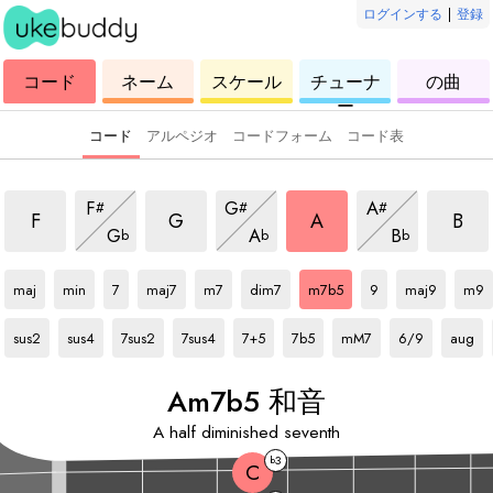
ログインする
|
登録
ウ
コ
ウ
ウ
ウ
コード
ネーム
スケール
チューナ
の曲
ク
ー
ク
ク
ク
ー
レ
ド
レ
レ
レ
レ
レ
レ
レ
コード
アルペジオ
コードフォーム
コード表
 和音
m7b5 和音
m7b5 和音
m7b5 和音
m7b5
m7b5 和音
m7b5 和音
m7b5 和音
F
G
A
#
#
#
m7b5 和音
m7b5 和音
m7b5 和音
F
G
A
B
G
A
B
b
b
b
A
和音
A
和音
A
和音
A
和音
A
和音
A
和音
A
和音
A
和音
A
和音
A
和音
maj
min
7
maj7
m7
dim7
m7b5
9
maj9
m9
A
和音
A
和音
A
和音
A
和音
A
和音
A
和音
A
和音
A
和音
A
和音
sus2
sus4
7sus2
7sus4
7+5
7b5
mM7
6/9
aug
A
m7b5 和音
A
half diminished seventh
3
b
C