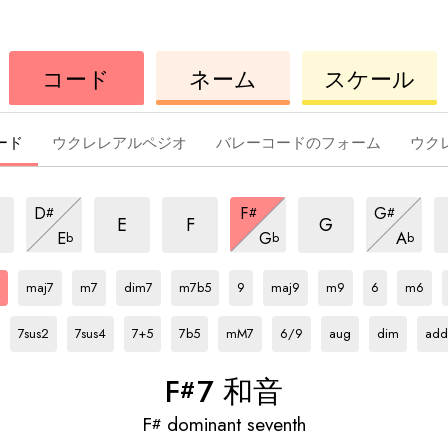
ウ
コ
ウ
コード
ネーム
スケール
ク
ー
ク
レ
ド
レ
レ
レ
ード
ウクレレアルペジオ
バレーコードのフォーム
ウク
7
7
7
7
7
7
7
D
F
G
#
#
#
和
和
和
和
和
和
7
7
7
E
F
G
E
G
A
b
b
b
音
音
音
和
音
音
和
音
和
#
和
F#
和
F#
和
F#
和
F#
和
F#
和
F#
和
F#
和
F#
和
F#
和
音
音
音
音
音
音
音
音
音
音
音
音
音
maj7
m7
dim7
m7b5
9
maj9
m9
6
m6
F#
和
F#
和
F#
和
F#
和
F#
和
F#
和
F#
和
F#
和
F#
和
音
音
音
音
音
音
音
音
音
7sus2
7sus4
7+5
7b5
mM7
6/9
aug
dim
add
F
7 和音
#
F
dominant seventh
#