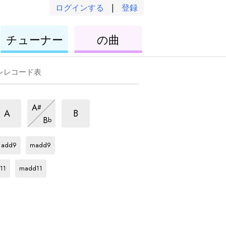
ログインする
|
登録
ウ
ウ
チューナー
の曲
ク
ク
レ
レ
レ
レ
レレコード表
7
7
A
#
和
和
和
7
A
B
B
b
音
音
和
音
F#
和
F#
和
音
音
音
add9
madd9
F#
和
音
11
madd11