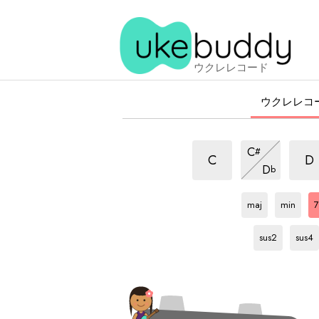
ウクレレコード
ウクレレコ
7
7
7
C
#
和
和
和
7
C
D
D
b
音
音
和
音
F#
和
F#
和
F
音
音
音
maj
min
7
F#
和
F#
和
音
音
sus2
sus4