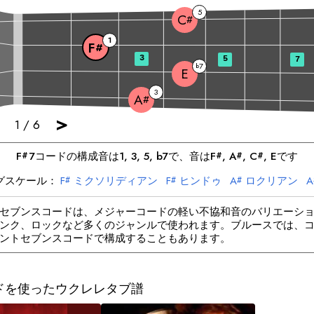
5
C
#
1
F
#
3
5
7
7
b
E
3
A
#
>
1
/
6
F
7
コードの構成音は
1, 3, 5, b7
で、音は
F
, 
A
, 
C
, 
E
です
#
#
#
#
グスケール：
F
ミクソリディアン
F
ヒンドゥ
A
ロクリアン
A
#
#
#
C
ドリアン
C
メロディックマイナ
E
リディア
#
#
セブンスコードは、メジャーコードの軽い不協和音のバリエーシ
ンク、ロックなど多くのジャンルで使われます。ブルースでは、
ントセブンスコードで構成することもあります。
ドを使ったウクレレタブ譜