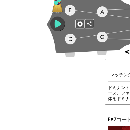
E
A
G
C
<
マッチン
ドミナント
ース、ファ
体をドミナ
F
7コー
#