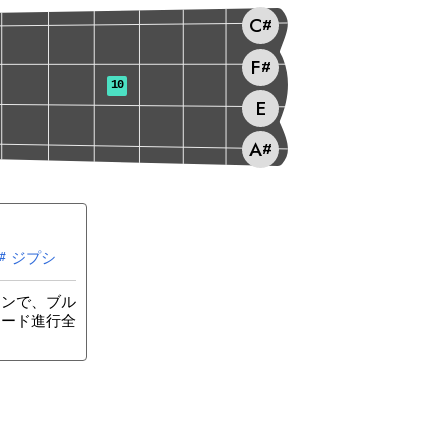
C
#
F
#
10
E
A
#
ジプシ
#
ョンで、ブル
コード進行全