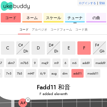
ログインする
|
登録
ウ
コ
ウ
ウ
ウ
コード
ネーム
スケール
チューナ
の曲
ク
ー
ク
ク
ク
ー
レ
ド
レ
レ
レ
レ
レ
レ
レ
コード
アルペジオ
コードフォーム
コード表
add11 和音
add11 和音
add11 和音
add11 和音
add11 和音
add11 和音
add11 
C
D
F
#
#
#
add11 和音
add11 和音
add1
C
D
E
F
D
E
G
b
b
b
和音
F
和音
F
和音
F
和音
F
和音
F
和音
F
和音
F
和音
F
和音
F
和音
7
dim7
m7b5
9
maj9
m9
6
m6
add9
madd9
F
和音
F
和音
F
和音
F
和音
F
和音
F
和音
F
和音
F
和音
4
7+5
7b5
mM7
6/9
aug
dim
add11
madd11
F
add11 和音
F
added eleventh
11
A
#