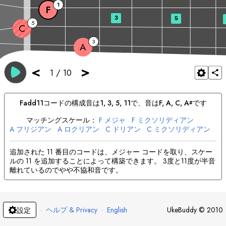
1
F
3
5
5
C
3
A
<
>
1
/
10
F
add11
コードの構成音は
1, 3, 5, 11
で、音は
F
, 
A
, 
C
, 
A
です
#
マッチングスケール：
F
メジャ
F
ミクソリディアン
A
フリジアン
A
ロクリアン
C
ドリアン
C
ミクソリディアン
A
メジャ
A
リディア
#
#
追加された 11 番目のコードは、メジャー コードを取り、スケー
ルの 11 を追加することによって構築できます。 3度と11度が半音
離れているのでやや不協和音です。
·
ヘルプ & Privacy
·
English
UkeBuddy
©
2010
設定