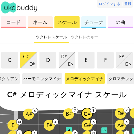
ログインする
|
登録
ウ
コ
ウ
ウ
ウ
コード
ネーム
スケール
チューナ
の曲
ク
ー
ク
ク
ク
ー
レ
ド
レ
レ
レ
レ
レ
レ
レ
ウクレレスケール
ウクレレのキー
メロディックマイナスケール
メロディックマイナスケール
メロディックマイナス
メロディック
メロディックマイナスケール
メロディックマイナスケール
メロデ
C
D
F
#
#
#
メロディックマイナスケール
メロディックマイナスケール
メロ
C
D
E
F
D
E
G
b
b
b
C#
スケール
C#
スケール
C#
スケール
C#
スケール
ロクリアン
ハーモニックマイナ
メロディックマイナ
クロマチック
C
メロディックマイナ スケール
#
2
7
1
6
D
#
B
C
A
#
#
#
3
4
5
6
b
E
F
G
A
#
#
#
3
5
7
2
1
3
4
b