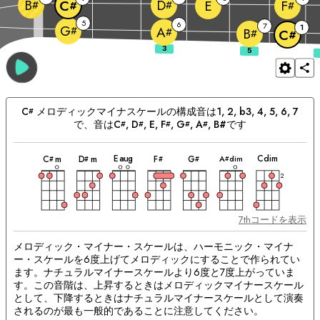
B
D
E
C
F
#
#
#
#
5
6
7
1
G
#
A
#
B
#
C
#
C
メロディックマイナ
スケールの構成音は
1, 2, b3, 4, 5, 6, 7
#
で、音は
C
, 
D
, 
E
, 
F
, 
G
, 
A
, B#
です
#
#
#
#
#
和
和
和
和
和
和
和
マ
音
音
音
音
音
音
音
E
aug
C
dim
A
dim
C
m
D
m
F
G
#
#
#
#
#
ッ
チ
2
ン
グ
和
音：
7thコードを表示
メロディック・マイナー・スケールは、ハーモニック・マイナ
ー・スケールを6度上げてメロディックにすることで作られてい
ます。ナチュラルマイナースケールより6度と7度上がっていま
す。この音階は、上昇するときはメロディックマイナースケール
として、下降するときはナチュラルマイナースケールとして演奏
されるのが最も一般的であることに注意してください。