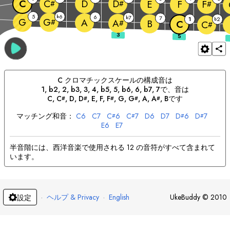
C
D
C
D
E
F
F
#
#
#
5
6
b
6
7
b
7
1
2
G
b
G
A
#
A
B
#
C
C
#
C
クロマチック
スケールの構成音は
1, b2, 2, b3, 3, 4, b5, 5, b6, 6, b7, 7
で、音は
C
, 
C
, 
D
, 
D
, 
E
, 
F
, 
F
, 
G
, 
G
, 
A
, 
A
, 
B
です
#
#
#
#
#
マッチング和音：
C
6
C
7
C
6
C
7
D
6
D
7
D
6
D
7
#
#
#
#
E
6
E
7
半音階には、西洋音楽で使用される 12 の音符がすべて含まれて
います。
·
ヘルプ & Privacy
·
English
UkeBuddy
©
2010
設定