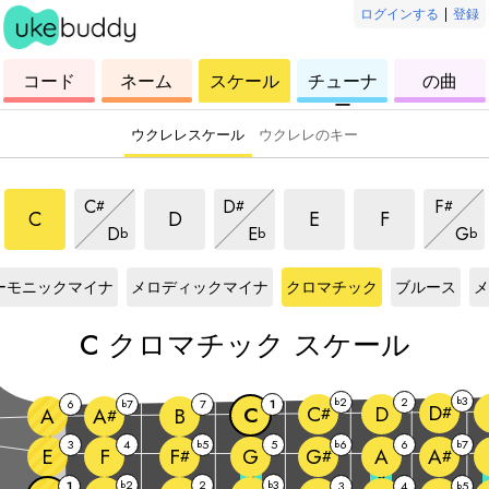
ログインする
|
登録
ウ
コ
ウ
ウ
ウ
コード
ネーム
スケール
チューナ
の曲
ク
ー
ク
ク
ク
ー
レ
ド
レ
レ
レ
レ
レ
レ
レ
ウクレレスケール
ウクレレのキー
クロマチックスケール
クロマチックスケール
クロマチックスケール
クロマチック
クロマチックスケール
クロマチックスケール
クロマ
C
D
F
#
#
#
クロマチックスケール
クロマチックスケール
クロ
C
D
E
F
D
E
G
b
b
b
ケール
C
スケール
C
スケール
C
スケール
C
ス
ーモニックマイナ
メロディックマイナ
クロマチック
ブルース
メ
C
クロマチック スケール
3
2
2
b
b
6
7
7
1
b
D
D
C
C
#
A
B
#
A
#
3
4
5
5
6
6
7
b
b
b
E
F
G
A
F
G
A
#
#
#
3
5
2
2
3
1
b
b
3
4
5
b